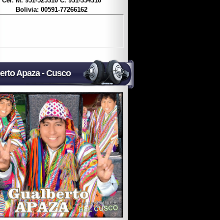
Cel: M. 951-525310 C. 951-354310
Bolivia: 00591-77266162
erto Apaza - Cusco