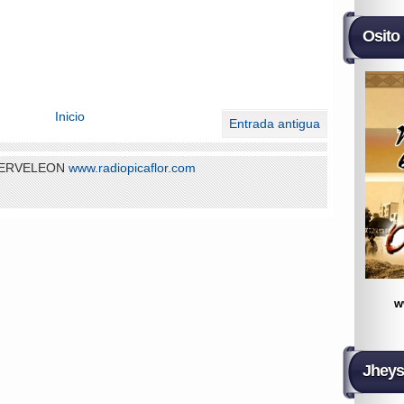
Osito
Inicio
Entrada antigua
 SERVELEON
www.radiopicaflor.com
w
Jheys