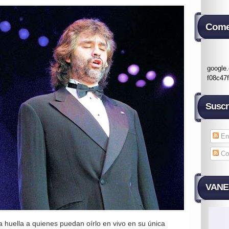
Come
google
f08c47
Suscr
En
Co
VANES
huella a quienes puedan oírlo en vivo en su única