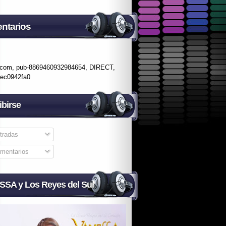
ntarios
.com, pub-8869460932984654, DIRECT,
fec0942fa0
ibirse
tradas
mentarios
SA y Los Reyes del Sur