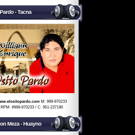
 Pardo - Tacna
ww.elositopardo.com
M: 999-970233
RPM: #999-970233 / C: 951-237190
on Meza - Huayno