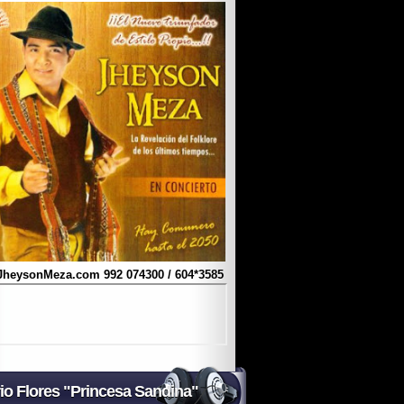
JheysonMeza.com
992 074300 / 604*3585
io Flores "Princesa Sandina"