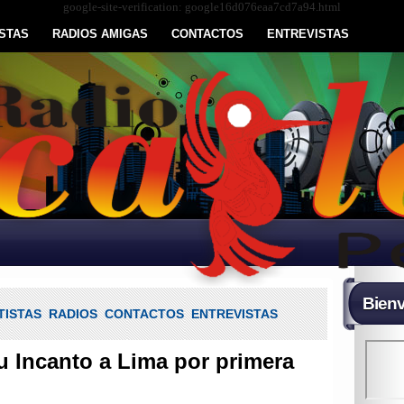
google-site-verification: google16d076eaa7cd7a94.html
STAS
RADIOS AMIGAS
CONTACTOS
ENTREVISTAS
Bienv
TISTAS
RADIOS
CONTACTOS
ENTREVISTAS
su Incanto a Lima por primera