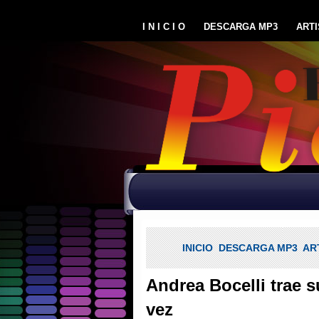
I N I C I O
DESCARGA MP3
ARTI
INICIO
DESCARGA MP3
AR
Andrea Bocelli trae 
vez