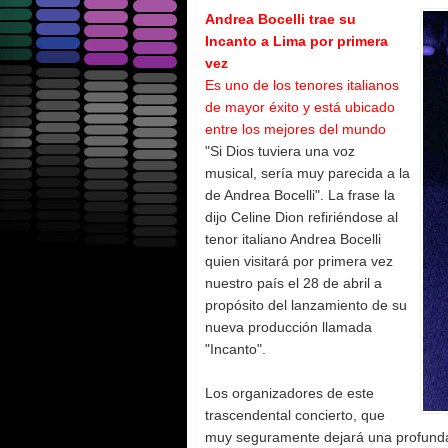
Andrea Bocelli trae su
Incanto a Lima por primera
vez
Es uno de los tenores italianos
de mayor éxito y está ubicado
entre los mejores del mundo
"Si Dios tuviera una voz
musical, sería muy parecida a la
de Andrea Bocelli". La frase la
dijo Celine Dion refiriéndose al
tenor italiano Andrea Bocelli
quien visitará por primera vez
nuestro país el 28 de abril a
propósito del lanzamiento de su
nueva producción llamada
"Incanto".
Los organizadores de este
trascendental concierto, que
muy seguramente dejará una profunda 