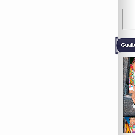
Gualb