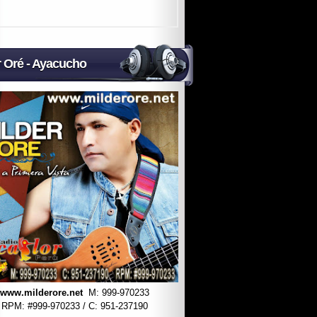
r Oré - Ayacucho
www.milderore.net
M: 999-970233
RPM: #
999-970233 / C: 951-237190