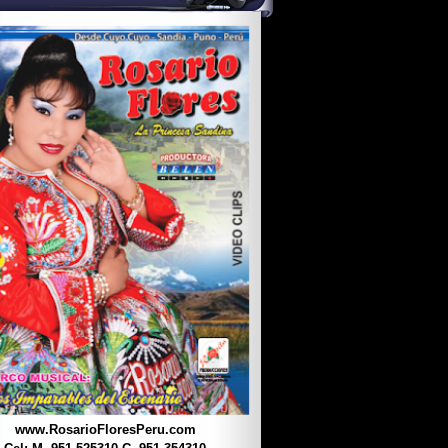
www.RosarioFloresPeru.com