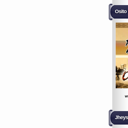
Osito
w
Jheys