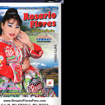
www.RosarioFloresPeru.com