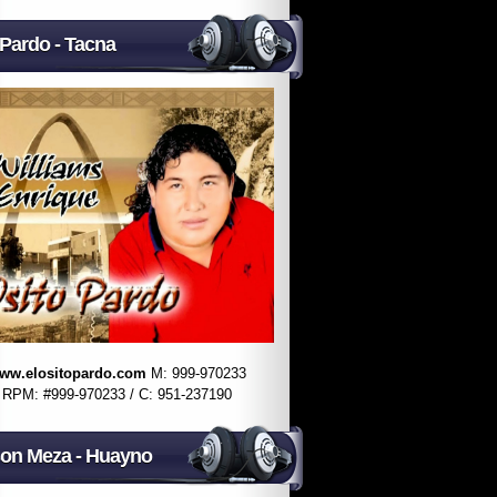
 Pardo - Tacna
ww.elositopardo.com
M: 999-970233
RPM: #999-970233 / C: 951-237190
on Meza - Huayno