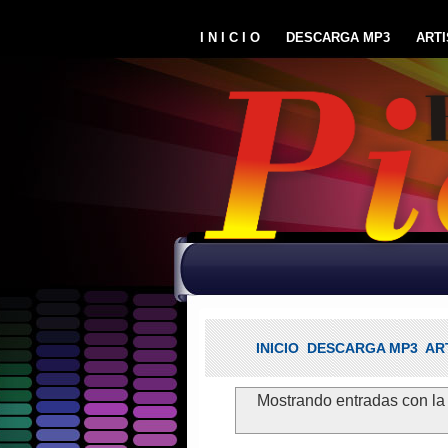
I N I C I O
DESCARGA MP3
ARTI
INICIO
DESCARGA MP3
AR
Mostrando entradas con la