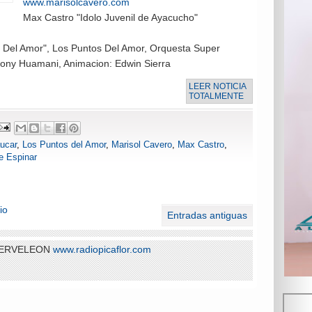
www.marisolcavero.com
Max Castro "Idolo Juvenil de Ayacucho"
a Del Amor"
, Los Puntos Del Amor
, Orquesta Super
Rony Huamani
, Animacion: Edwin Sierra
LEER NOTICIA
TOTALMENTE
ucar
,
Los Puntos del Amor
,
Marisol Cavero
,
Max Castro
,
e Espinar
io
Entradas antiguas
 SERVELEON
www.radiopicaflor.com