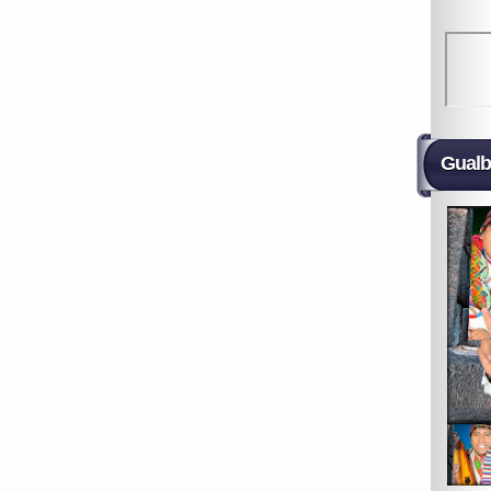
Gualb