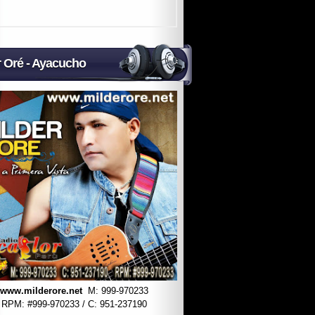
r Oré - Ayacucho
www.milderore.net
M: 999-970233
RPM: #
999-970233 / C: 951-237190