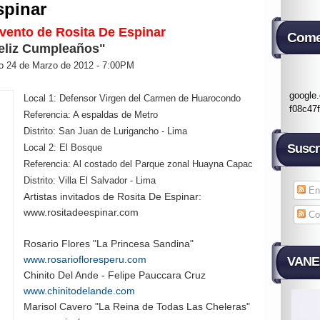
spinar
ento de Rosita De Espinar
Come
eliz Cumpleaños"
o 24 de Marzo de 2012 - 7:00PM
google
Local 1: Defensor Virgen del Carmen de Huarocondo
f08c47
Referencia: A espaldas de Metro
Distrito: San Juan de Lurigancho - Lima
Suscr
Local 2: El Bosque
Referencia: Al costado del Parque zonal Huayna Capac
Distrito: Villa El Salvador - Lima
En
Artistas invitados de Rosita De Espinar:
www.rositadeespinar.com
Co
Rosario Flores "La Princesa Sandina"
www.rosariofloresperu.com
VANES
Chinito Del Ande - Felipe Pauccara Cruz
www.chinitodelande.com
Marisol Cavero "La Reina de Todas Las Cheleras"