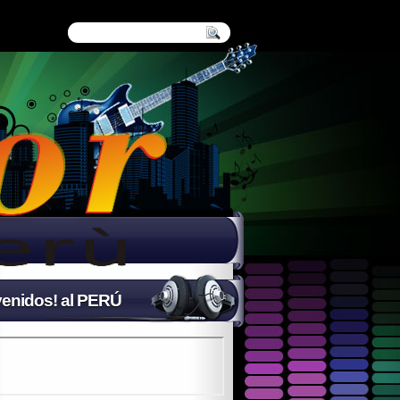
enidos! al PERÚ