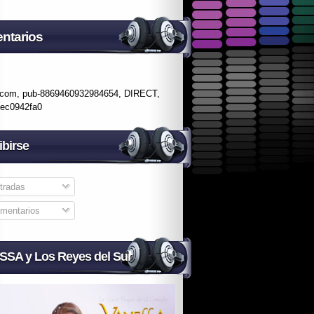
ntarios
.com, pub-8869460932984654, DIRECT,
fec0942fa0
ibirse
tradas
mentarios
SA y Los Reyes del Sur