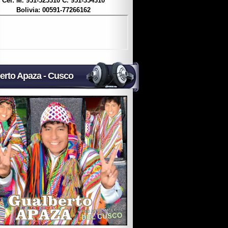
Cel: M. 951-525310 C. 951-354310
Bolivia: 00591-77266162
erto Apaza - Cusco