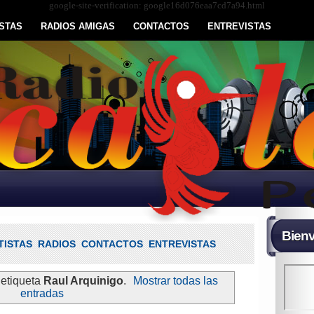
google-site-verification: google16d076eaa7cd7a94.html
STAS
RADIOS AMIGAS
CONTACTOS
ENTREVISTAS
Bienv
TISTAS
RADIOS
CONTACTOS
ENTREVISTAS
 etiqueta
Raul Arquinigo
.
Mostrar todas las
entradas