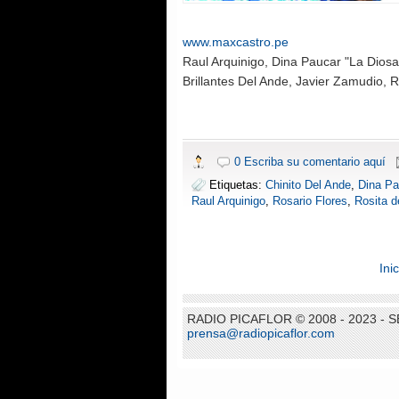
www.maxcastro.pe
Raul Arquinigo
, Dina Paucar "La Dios
Brillantes Del Ande
, Javier Zamudio
, 
0 Escriba su comentario aquí
Etiquetas:
Chinito Del Ande
,
Dina Pa
Raul Arquinigo
,
Rosario Flores
,
Rosita d
Inic
RADIO PICAFLOR © 2008 - 2023 -
prensa@radiopicaflor.com