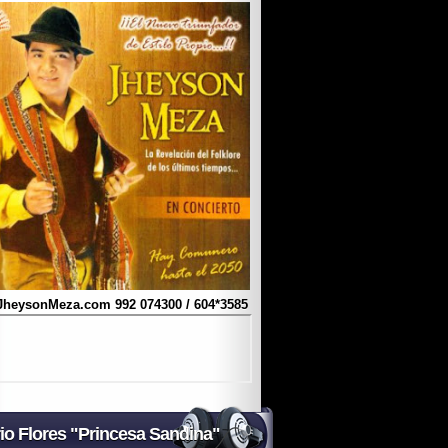
JheysonMeza.com
992 074300 / 604*3585
io Flores "Princesa Sandina"