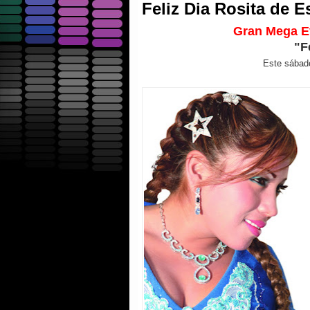
Feliz Dia Rosita de E
Gran Mega Ev
"F
Este sábad