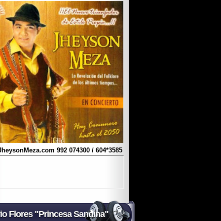
JheysonMeza.com
992 074300 / 604*3585
io Flores "Princesa Sandina"