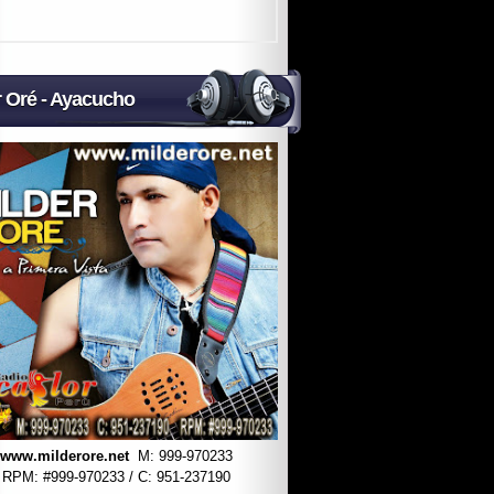
r Oré - Ayacucho
www.milderore.net
M: 999-970233
RPM: #
999-970233 / C: 951-237190