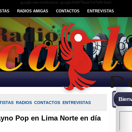
google-site-verification: google16d076eaa7cd7a94.html
STAS
RADIOS AMIGAS
CONTACTOS
ENTREVISTAS
Bienv
TISTAS
RADIOS
CONTACTOS
ENTREVISTAS
ayno Pop en Lima Norte en día