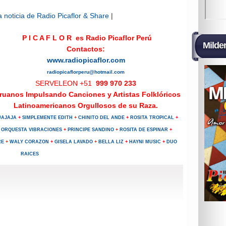
 noticia de Radio Picaflor & Share
|
P I C A F L O R
es Radio Picaflor Perú
Milde
Contactos:
www.radiopicaflor.com
radiopicaflorperu@hotmail.com
SERVELEON +51
999 970 233
ruanos Impulsando Canciones y Artistas Folklóricos
Latinoamericanos Orgullosos de su Raza.
UAJAJA
+
SIMPLEMENTE EDITH
+
CHINITO DEL ANDE
+
ROSITA TROPICAL
+
ORQUESTA VIBRACIONES
+
PRINCIPE SANDINO
+
ROSITA DE ESPINAR
+
RE
+
WALY CORAZON
+
GISELA LAVADO
+
BELLA LIZ
+
HAYNI MUSIC
+
DUO
RAICES