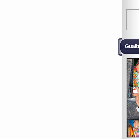
Gualb