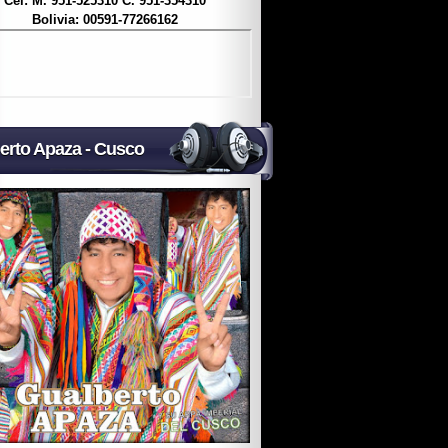
Cel: M. 951-525310 C. 951-354310
Bolivia: 00591-77266162
erto Apaza - Cusco