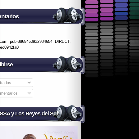
ntarios
.com, pub-8869460932984654, DIRECT,
fec0942fa0
ibirse
tradas
mentarios
SA y Los Reyes del Sur