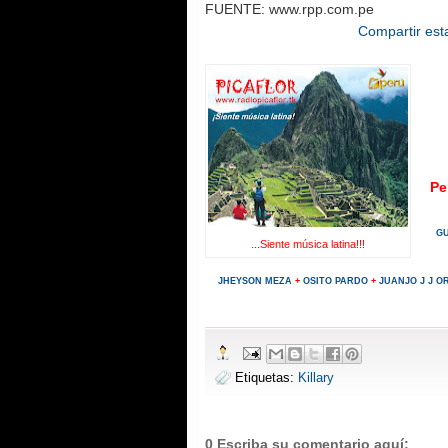
FUENTE: www.rpp.com.pe
Compartir esta
Pe
G
...Siente música latina!!!
JHEYSON MEZA
+
OSITO PARDO
+
JUANJO J J O
Etiquetas:
Killary
0 Escriba su comentario aquí: