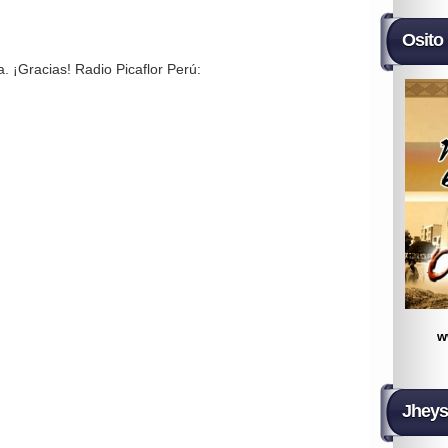
Osito
 ¡Gracias! Radio Picaflor Perú:
w
Jheys