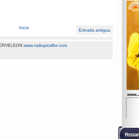
Inicio
Entrada antigua
 SERVELEON
www.radiopicaflor.com
www.
Rosar