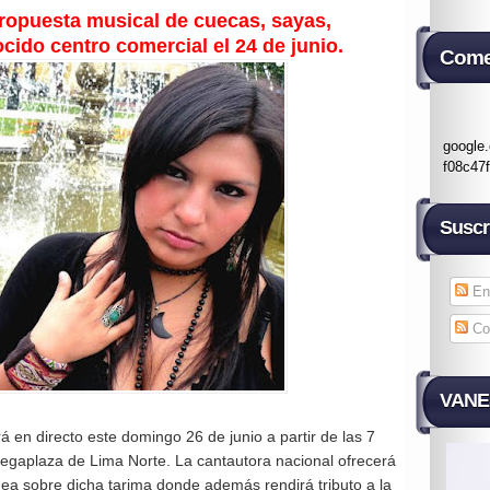
propuesta musical de cuecas, sayas,
cido centro comercial el 24 de junio.
Come
google
f08c47
Suscr
En
Co
VANES
ará en directo este domingo 26 de junio a partir de las 7
Megaplaza de Lima Norte. La cantautora nacional ofrecerá
a sobre dicha tarima donde además rendirá tributo a la