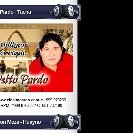
 Pardo - Tacna
ww.elositopardo.com
M: 999-970233
RPM: #999-970233 / C: 951-237190
on Meza - Huayno