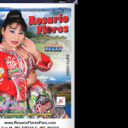
www.RosarioFloresPeru.com