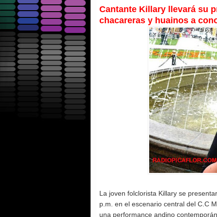
Cantante Killary llevará su 
chacareras y huainos a cono
La joven folclorista Killary se present
p.m. en el escenario central del C.C 
una performance andino contemporáne