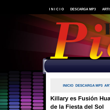
I N I C I O
DESCARGA MP3
ARTI
INICIO
DESCARGA MP3
AR
Killary es Fusión Hu
de la Fiesta del Sol