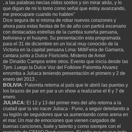
, a las palabras necias oídos sordos y sin mirar atrás, y lo
que digan de mi lo tomo como señal que estoy avanzando,
me preocupare cuando no hablen"
Dice segura de si misma de robar nuevos corazones y
ahora para estas fiestas de fin de año con partirá escenario
con destacadas estrellas de la cumbia sureña peruana,
boliviana y el huayno. Su presentación esta programada
para el 31 de diciembre en un local muy conocido de la
Victoria en la capital peruana Lima: MiltiFeria de Gamarra,
cantara junto a Dulce Floricielo, Misterio de Amor
de
Dinaldo Campos
entre otros. Evento que inicia desde las
7pm. Luego la Dulce Voz del Folklore Palomita Alvarez
enrumba a Juliaca teniendo presentación el primero y 2 de
enero del 2013 .
BOLIVIA:
Palomita retorna al país que le abrió las puertas y
los brazos de par en par a un show a realizarse el 6 y 7 de
enero.
JULIACA:
El 12 y 13 del primer mes del año retorna a la
ciudad que la vio nacer Juliaca - Puno, a seguir deleitando a
su legión de seguidores que va aumentando como arena en
el mar. Un mar de emociones que vienen cargados de
buenas canciones, baile y talento y como siempre con el