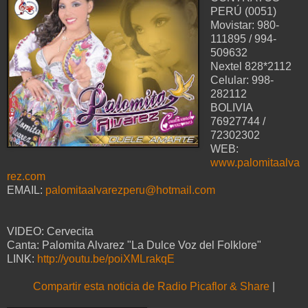
PERÚ (0051)
Movistar: 980-
111895 / 994-
509632
Nextel 828*2112
Celular: 998-
282112
BOLIVIA
76927744 /
72302302
WEB:
www.palomitaalva
rez.com
EMAIL:
palomitaalvarezperu@hotmail.com
VIDEO: Cervecita
Canta: Palomita Alvarez "La Dulce Voz del Folklore"
LINK:
http://youtu.be/poiXMLrakqE
Compartir esta noticia de Radio Picaflor & Share
|