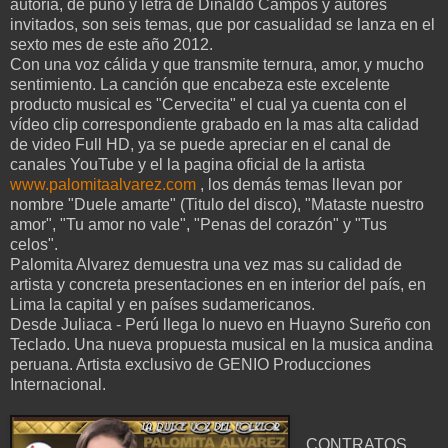
autoría, de puño y letra de Dinaldo Campos y autores
invitados, son seis temas, que por casualidad se lanza en el
sexto mes de este año 2012.
Con una voz cálida y que transmite ternura, amor, y mucho
sentimiento. La canción que encabeza este excelente
producto musical es "Cervecita" el cual ya cuenta con el
vídeo clip correspondiente grabado en la mas alta calidad
de video Full HD, ya se puede apreciar en el canal de
canales YouTube y el la pagina oficial de la artista
www.palomitaalvarez.com
, los demás temas llevan por
nombre "Duele amarte" (Titulo del disco), "Mataste nuestro
amor", "Tu amor no vale", "Penas del corazón" y "Tus
celos".
Palomita Alvarez demuestra una vez mas su calidad de
artista y concreta presentaciones en en interior del país, en
Lima la capital y en países sudamericanos.
Desde Juliaca - Perú llega lo nuevo en Huayno Sureño con
Teclado. Una nueva propuesta musical en la musica andina
peruana. Artista exclusivo de GENIO Producciones
Internacional.
CONTRATOS