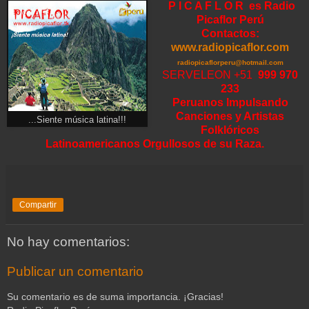
P I C A F L O R
es Radio
Picaflor Perú
Contactos:
www.radiopicaflor.com
radiopicaflorperu@hotmail.com
SERVELEON +51
999 970
233
Peruanos Impulsando
Canciones y Artistas
...Siente música latina!!!
Folklóricos
Latinoamericanos Orgullosos de su Raza.
Compartir
No hay comentarios:
Publicar un comentario
Su comentario es de suma importancia. ¡Gracias!