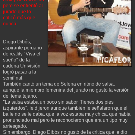
pero se enfrentó al
jurado que lo
criticó más que
nunca
Diego Dibós,
aspirante peruano
de reality "Viva el
sueño" de la
cadena Univisión,
logró pasar a la
semifinal.
También cantó un tema de Selena en ritmo de salsa,
aunque la miembro femenina del jurado no gustó la versión
del tema tejano.
"La salsa estaba un poco sin sabor. Tienes dos pies
izquierdos", le dijeron aunque también le señalaron que el
baile no se le daba, que la voz estaba muy chica, que había
pronunciado mal pero le reconocieron que era un tipo muy
arriesgado.
Sin embargo, Diego Dibós no gustó de la crítica que le dio