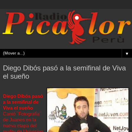
▼
Diego Dibós pasó a la semifinal de Viva
el sueño
Diego Dibós pasó
a la semifinal de
Viva el sueño
Cantó ´Fotografía´
de Juanes en la
nueva etapa del
reality de Univision