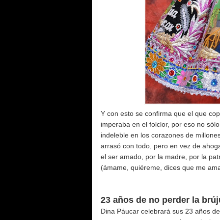
Y con esto se confirma que el que copi
imperaba en el folclor, por eso no sólo
indeleble en los corazones de millon
arrasó con todo, pero en vez de ahogar
el ser amado, por la madre, por la patr
(ámame, quiéreme, dices que me ama
23 años de no perder la brúj
Dina Páucar celebrará sus 23 años de v