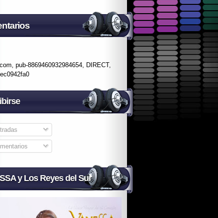
ntarios
.com, pub-8869460932984654, DIRECT,
fec0942fa0
ibirse
tradas
mentarios
SA y Los Reyes del Sur