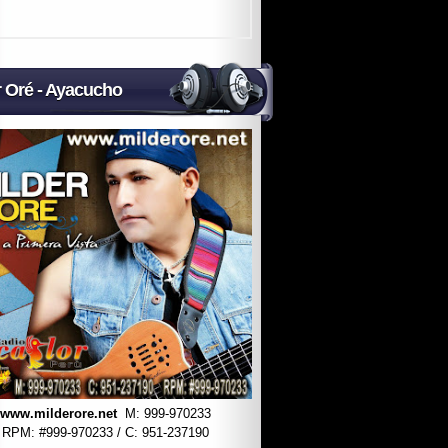
r Oré - Ayacucho
www.milderore.net
M: 999-970233
RPM: #
999-970233 / C: 951-237190