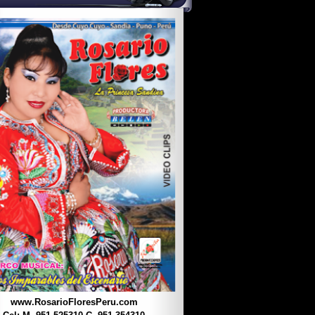
www.RosarioFloresPeru.com