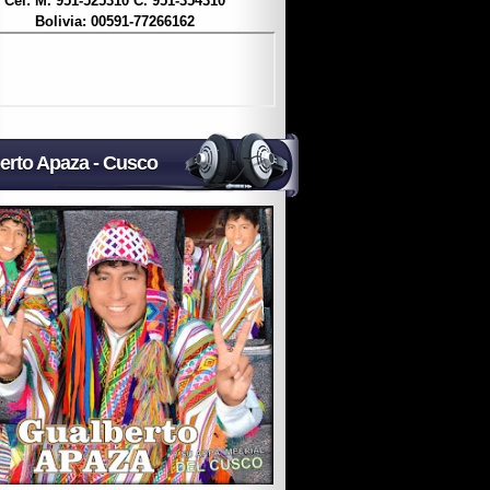
Cel: M. 951-525310 C. 951-354310
Bolivia: 00591-77266162
erto Apaza - Cusco