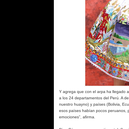
Y agrega que con el arpa ha llegado a
a los 24 departamentos del Perú. A 
nuestro huayno) y países (Bolivia, Ecu
esos países habían pocos peruanos, pe
emociones”, afirma.