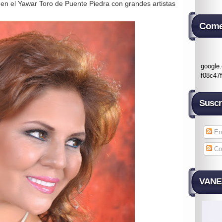
en el Yawar Toro de Puente Piedra con grandes artistas
Come
google
f08c47
Suscr
En
Co
VANES