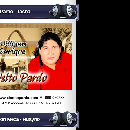
 Pardo - Tacna
ww.elositopardo.com
M: 999-970233
RPM: #999-970233 / C: 951-237190
on Meza - Huayno