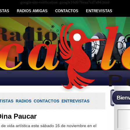
google-site-verification: google16d076eaa7cd7a94.html
STAS
RADIOS AMIGAS
CONTACTOS
ENTREVISTAS
Bienv
TISTAS
RADIOS
CONTACTOS
ENTREVISTAS
Dina Paucar
 de vida artística este sábado 16 de noviembre en el