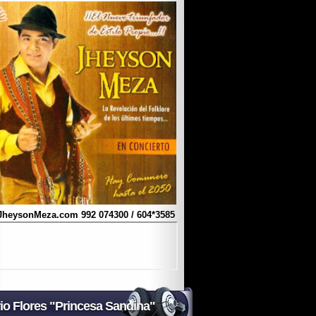
JheysonMeza.com
992 074300 / 604*3585
io Flores "Princesa Sandina"