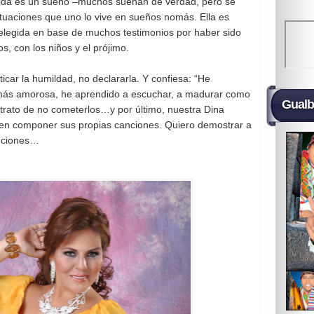
vida es un sueño –muchos sueñan de verdad, pero se
ituaciones que uno lo vive en sueños nomás. Ella es
 elegida en base de muchos testimonios por haber sido
, con los niños y el prójimo.
icar la humildad, no declararla. Y confiesa: “He
 más amorosa, he aprendido a escuchar, a madurar como
Gualb
trato de no cometerlos…y por último, nuestra Dina
 en componer sus propias canciones. Quiero demostrar a
anciones…