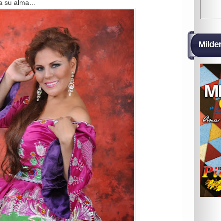
oda su alma…
Milde