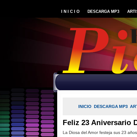
I N I C I O
DESCARGA MP3
ARTI
INICIO
DESCARGA MP3
AR
Feliz 23 Aniversario 
La Diosa del Amor festeja sus 23 años