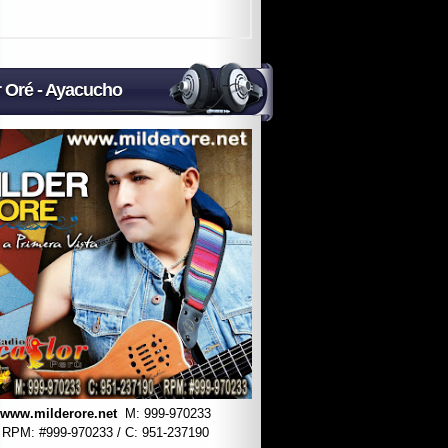
r Oré - Ayacucho
www.milderore.net
M: 999-970233
RPM: #
999-970233 / C: 951-237190