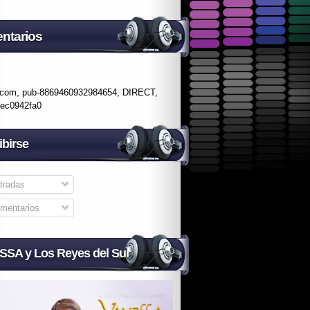
ntarios
.com, pub-8869460932984654, DIRECT,
fec0942fa0
ibirse
tradas
mentarios
SA y Los Reyes del Sur