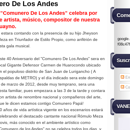
nero De Los Andes
 "Comunero De Los Andes" celebra por
Come
e artista, músico, compositor de nuestra
huayno.
 estara contando con la presencia de su hijo Jheyson
google
eza en Triunfador de Estilo Propio, como anfitrión de
f08c47
sta gala musical.
ste 40 Aniversario del "Comunero De Los Andes" sera en
Suscr
ocal Gigante Defensor Carmen de Huarocondo ubicado
n el populoso distrito de San Juan de Lurigancho ( A
En
spaldas de METRO) y el día indicado sera este domingo
 de marzo de 2012, desde muy temprano, sera una
Co
iesta familiar, pues empezara a las 3 de la tarde y contara
on artista de renombre nacional y compañeros del arte,
ue le dicen estamos contigo Comunero Papá!
VANES
0 años de vida artística vigente en los escenarios estará
elebrando el destacado cantante nacional Rómulo Meza
ovis, más conocido en el ambiente artístico como
Comunero de los Andes" no se celebra todos los dias, y