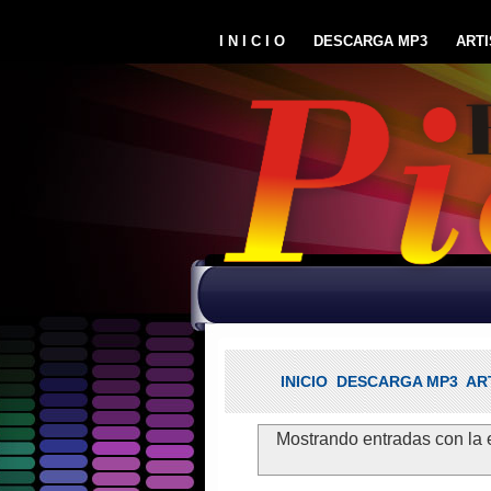
I N I C I O
DESCARGA MP3
ARTI
INICIO
DESCARGA MP3
AR
Mostrando entradas con la 