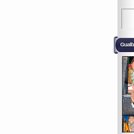
Gualb