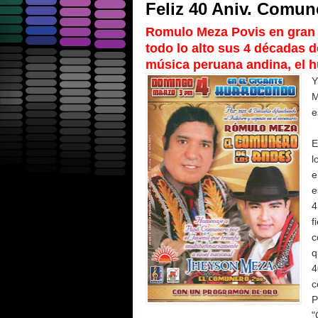
Feliz 40 Aniv. Comu
Romulo Meza Povis en gran
todo lo alto sus 4 décadas d
música peruana andina, el 
Y
M
e
E
l
e
e
4
f
c
q
4
c
P
"