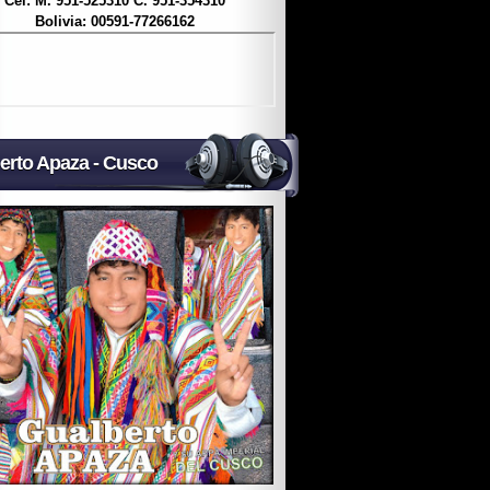
Cel: M. 951-525310 C. 951-354310
Bolivia: 00591-77266162
erto Apaza - Cusco