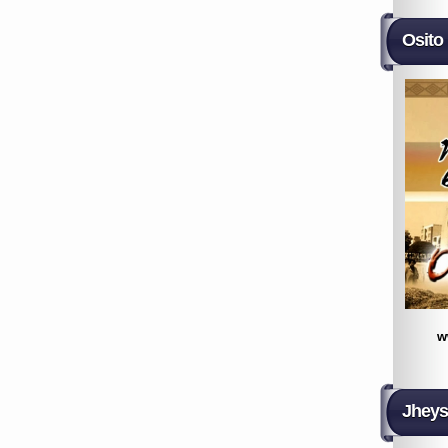
Osito
w
Jheys