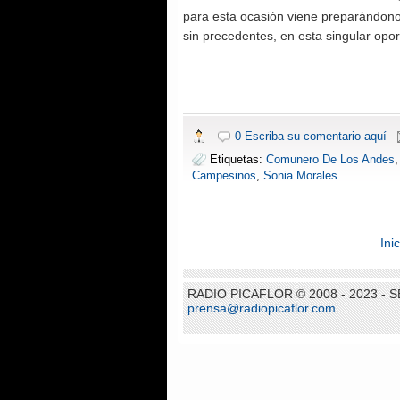
para esta ocasión viene preparándono
sin precedentes, en esta singular opo
0 Escriba su comentario aquí
Etiquetas:
Comunero De Los Andes
Campesinos
,
Sonia Morales
Inic
RADIO PICAFLOR © 2008 - 2023 -
prensa@radiopicaflor.com