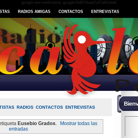
google-site-verification: google16d076eaa7cd7a94.html
STAS
RADIOS AMIGAS
CONTACTOS
ENTREVISTAS
Bienv
TISTAS
RADIOS
CONTACTOS
ENTREVISTAS
etiqueta
Eusebio Grados
.
Mostrar todas las
entradas