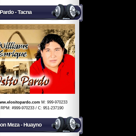
 Pardo - Tacna
ww.elositopardo.com
M: 999-970233
RPM: #999-970233 / C: 951-237190
on Meza - Huayno