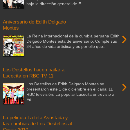
bajo la direcciòn general de E...
Aniversario de Edith Delgado
Montes
›
La Reina Internacional de la cumbia peruana Edith
Delgado Montes esta de aniversario. Cumple sus
34 años de vida artística y es por ello que...
Los Destellos hacen bailar a
Lucecita en RBC TV 11
›
Los Destellos de Edith Delgado Montes se
presentaron este 1 de diciembre en el canal 11
RBC televisión. La popular Lucecita entrevisto a
Ed...
La pelicula La teta Asustada y
las cumbias de Los Destellos al
Oscar 2010